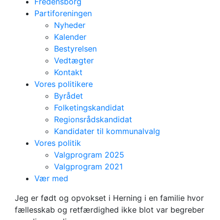
Fredensborg
Partiforeningen
Nyheder
Kalender
Bestyrelsen
Vedtægter
Kontakt
Vores politikere
Byrådet
Folketingskandidat
Regionsrådskandidat
Kandidater til kommunalvalg
Vores politik
Valgprogram 2025
Valgprogram 2021
Udvalgsformand
Vær med
Charlotte Sander
Jeg er født og opvokset i Herning i en familie hvor
fællesskab og retfærdighed ikke blot var begreber