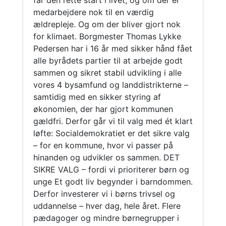
får den rette start i livet, og om der er
medarbejdere nok til en værdig
ældrepleje. Og om der bliver gjort nok
for klimaet. Borgmester Thomas Lykke
Pedersen har i 16 år med sikker hånd fået
alle byrådets partier til at arbejde godt
sammen og sikret stabil udvikling i alle
vores 4 bysamfund og landdistrikterne –
samtidig med en sikker styring af
økonomien, der har gjort kommunen
gældfri. Derfor går vi til valg med ét klart
løfte: Socialdemokratiet er det sikre valg
– for en kommune, hvor vi passer på
hinanden og udvikler os sammen. DET
SIKRE VALG – fordi vi prioriterer børn og
unge Et godt liv begynder i barndommen.
Derfor investerer vi i børns trivsel og
uddannelse – hver dag, hele året. Flere
pædagoger og mindre børnegrupper i