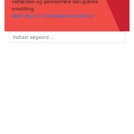
velfærden og gennemføre den grønne
omstilling.
Meld dig ind i Socialdemokratiet her