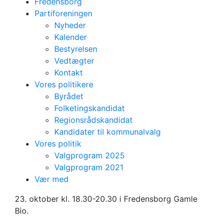
Fredensborg
Partiforeningen
Nyheder
Kalender
Bestyrelsen
Vedtægter
Kontakt
Vores politikere
Byrådet
Folketingskandidat
Regionsrådskandidat
Kandidater til kommunalvalg
Vores politik
Valgprogram 2025
Valgprogram 2021
Vælgermøde -
Vær med
Kultur og byliv
23. oktober kl. 18.30-20.30 i Fredensborg Gamle
Bio.